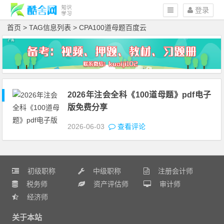
登录
首页
> TAG信息列表 > CPA100道母题百度云
2026年注会全科《100道母题》pdf电子
版免费分享
2026-06-03
查看评论
初级职称
中级职称
注册会计师
税务师
资产评估师
审计师
经济师
关于本站